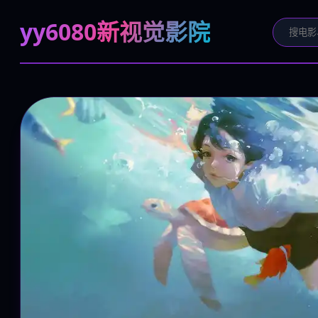
yy6080新视觉影院