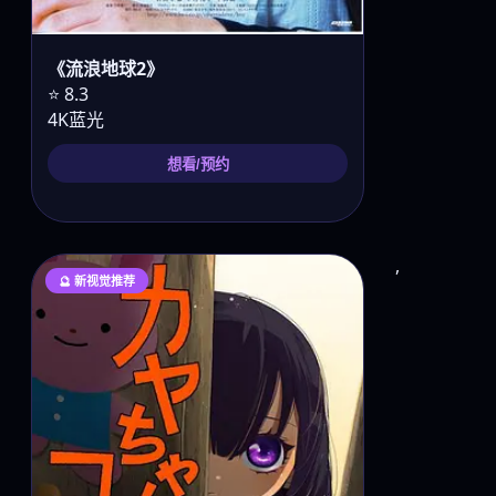
《流浪地球2》
⭐ 8.3
4K蓝光
想看/预约
,
🔮 新视觉推荐