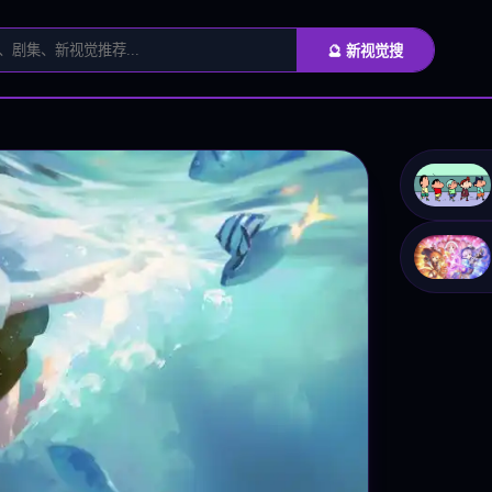
🔮 新视觉搜