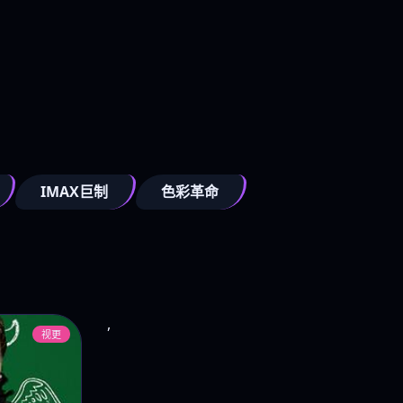
IMAX巨制
色彩革命
,
视更