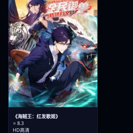
《海贼王：红发歌姬》
⭐ 8.3
HD高清