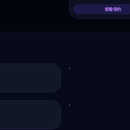
想看/预约
,
,